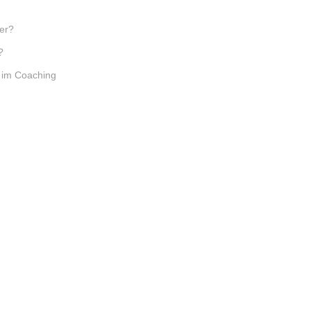
rer?
?
e im Coaching