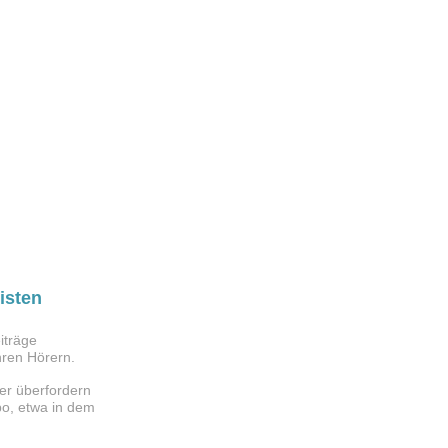
isten
iträge
Ihren Hörern.
der überfordern
po, etwa in dem